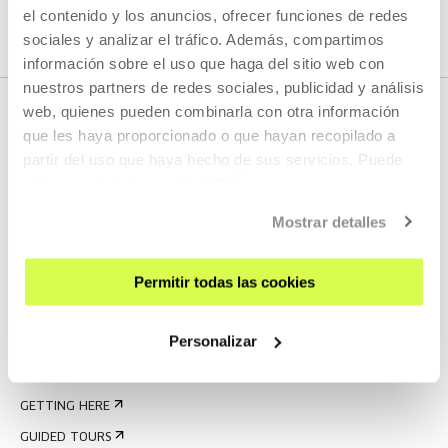
el contenido y los anuncios, ofrecer funciones de redes
sociales y analizar el tráfico. Además, compartimos
información sobre el uso que haga del sitio web con
nuestros partners de redes sociales, publicidad y análisis
web, quienes pueden combinarla con otra información
que les haya proporcionado o que hayan recopilado a
partir del uso que haya hecho de sus servicios. Puede
obtener más información
AQUÍ
Mostrar detalles
SIGN UP FOR THE NEWSLETTER
Permitir todas las cookies
UPCOMING EVENTS
Personalizar
VISIT US
CONTACT AND OPENING TIMES
GETTING HERE
GUIDED TOURS