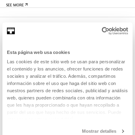
SEE MORE
Esta página web usa cookies
Las cookies de este sitio web se usan para personalizar
el contenido y los anuncios, ofrecer funciones de redes
SIGN UP FOR THE NEWSLETTER
sociales y analizar el tráfico. Además, compartimos
información sobre el uso que haga del sitio web con
UPCOMING EVENTS
nuestros partners de redes sociales, publicidad y análisis
web, quienes pueden combinarla con otra información
VISIT US
que les haya proporcionado o que hayan recopilado a
CONTACT AND OPENING TIMES
partir del uso que haya hecho de sus servicios. Puede
GETTING HERE
obtener más información
AQUÍ
GUIDED TOURS
Mostrar detalles