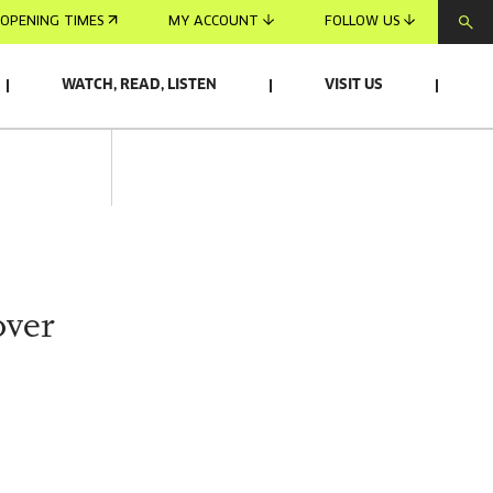
OPENING TIMES
MY ACCOUNT
FOLLOW US
WATCH, READ, LISTEN
VISIT US
over