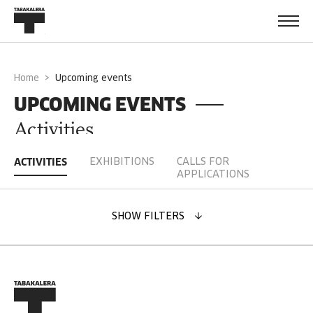
Home
upcoming events
UPCOMING EVENTS
Activities
EXHIBITIONS
CALLS FOR
ACTIVITIES
Tickets and registrations,
online
or at Tabakalera's
APPLICATIONS
information point.
SHOW FILTERS
DOWNLOAD PROGRAMME