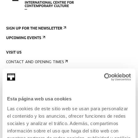
CHOOSE DATE
SIGN UP FOR THE NEWSLETTER
UPCOMING EVENTS
AUGUST
2026
VISIT US
MON
TUE
WED
THU
FRI
SAT
SUN
CONTACT AND OPENING TIMES
GETTING HERE
27
28
29
30
31
1
2
GUIDED TOURS
3
4
5
6
7
8
9
ACCOMMODATION
Esta página web usa cookies
ACCESSIBILITY
10
11
12
13
14
15
16
Las cookies de este sitio web se usan para personalizar
RULES
el contenido y los anuncios, ofrecer funciones de redes
17
18
19
20
21
22
23
BUILDING MAP
sociales y analizar el tráfico. Además, compartimos
información sobre el uso que haga del sitio web con
24
25
26
27
28
29
30
PRESS
nuestros partners de redes sociales, publicidad y análisis