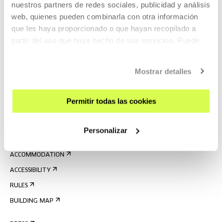
nuestros partners de redes sociales, publicidad y análisis
web, quienes pueden combinarla con otra información
que les haya proporcionado o que hayan recopilado a
partir del uso que haya hecho de sus servicios. Puede
obtener más información
AQUÍ
SIGN UP FOR THE NEWSLETTER
Mostrar detalles
UPCOMING EVENTS
VISIT US
Permitir todas las cookies
CONTACT AND OPENING TIMES
GETTING HERE
Personalizar
GUIDED TOURS
ACCOMMODATION
ACCESSIBILITY
RULES
BUILDING MAP