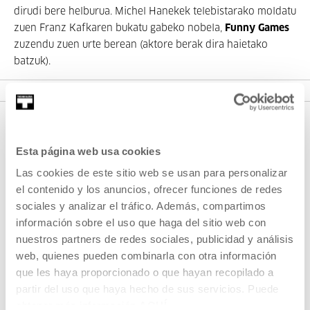
dirudi bere helburua. Michel Hanekek telebistarako moldatu
zuen Franz Kafkaren bukatu gabeko nobela,
Funny Games
zuzendu zuen urte berean (aktore berak dira haietako
batzuk).
Esta página web usa cookies
Las cookies de este sitio web se usan para personalizar
el contenido y los anuncios, ofrecer funciones de redes
sociales y analizar el tráfico. Además, compartimos
información sobre el uso que haga del sitio web con
SIGN UP FOR THE NEWSLETTER
nuestros partners de redes sociales, publicidad y análisis
web, quienes pueden combinarla con otra información
UPCOMING EVENTS
que les haya proporcionado o que hayan recopilado a
VISIT US
partir del uso que haya hecho de sus servicios. Puede
obtener más información
AQUÍ
CONTACT AND OPENING TIMES