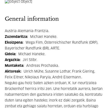
General information
Austria-Alemania-Frantzia.
Zuzendaritza:
Michael Haneke.
Ekoizpena:
Wega Film, Österreichischer Rundfunk (ORF),
Bayerischer Rundfunk (BR), ARTE.
Gidoia:
Michael Haneke.
Argazkia:
Jirí Stíbr.
Muntaketa:
Andreas Prochaska.
Aktoreak:
Ulrich Mühe, Susanne Lothar, Frank Giering,
Felix Eitner, Nikolaus Paryla, André Eisermann.
Neguko gau hotz baten azken orduan, K. lur-neurtzailea
Brückenhof herrira iritsi zen. Une horretatik aurrera, bertan
nabarmentzen den gaztelura iristen saiatuko da, kontratatu
duten lana egiten hasteko; inork ez daki zergatik. Baina
zenbat eta gehiago saiatu horretan, orduan eta hurbilago