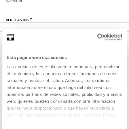
screened.
VER SEASONS
Esta página web usa cookies
Las cookies de este sitio web se usan para personalizar
el contenido y los anuncios, ofrecer funciones de redes
sociales y analizar el tráfico. Además, compartimos
SIGN UP FOR THE NEWSLETTER
información sobre el uso que haga del sitio web con
nuestros partners de redes sociales, publicidad y análisis
UPCOMING EVENTS
web, quienes pueden combinarla con otra información
que les haya proporcionado o que hayan recopilado a
VISIT US
partir del uso que haya hecho de sus servicios. Puede
CONTACT AND OPENING TIMES
obtener más información
AQUÍ
GETTING HERE