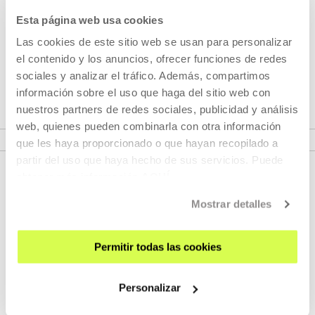
Esta página web usa cookies
Las cookies de este sitio web se usan para personalizar
Laura Ibáñez López
el contenido y los anuncios, ofrecer funciones de redes
sociales y analizar el tráfico. Además, compartimos
Interested in drawing and painting since she was a child,
información sobre el uso que haga del sitio web con
she studied Fine Arts in Bilbao. A grea...
nuestros partners de redes sociales, publicidad y análisis
MORE INFORMATION
web, quienes pueden combinarla con otra información
que les haya proporcionado o que hayan recopilado a
partir del uso que haya hecho de sus servicios. Puede
obtener más información
AQUÍ
Mostrar detalles
Permitir todas las cookies
SIGN UP FOR THE NEWSLETTER
Personalizar
UPCOMING EVENTS