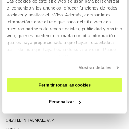
Las cookies de este sitio web se usan para personalizar
GUIDED TOURS
el contenido y los anuncios, ofrecer funciones de redes
ACCOMMODATION
sociales y analizar el tráfico. Además, compartimos
información sobre el uso que haga del sitio web con
ACCESSIBILITY
nuestros partners de redes sociales, publicidad y análisis
RULES
web, quienes pueden combinarla con otra información
BUILDING MAP
que les haya proporcionado o que hayan recopilado a
partir del uso que haya hecho de sus servicios. Puede
PRESS
obtener más información
AQUÍ
RENTAL OF SPACES
Mostrar detalles
SEND US YOUR PROPOSAL
Permitir todas las cookies
ABOUT US
GET TO KNOW US
Personalizar
THE BUILDING
HISTORY
CREATED IN TABAKALERA