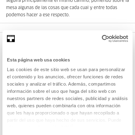
seguirá principalmente el mismo camino, poniendo sobre la
mesa algunas de las cosas que cada cual y entre todas
podemos hacer a ese respecto.
Esta página web usa cookies
Las cookies de este sitio web se usan para personalizar
el contenido y los anuncios, ofrecer funciones de redes
sociales y analizar el tráfico. Además, compartimos
SIGN UP FOR THE NEWSLETTER
información sobre el uso que haga del sitio web con
nuestros partners de redes sociales, publicidad y análisis
UPCOMING EVENTS
web, quienes pueden combinarla con otra información
que les haya proporcionado o que hayan recopilado a
VISIT US
partir del uso que haya hecho de sus servicios. Puede
CONTACT AND OPENING TIMES
obtener más información
AQUÍ
GETTING HERE