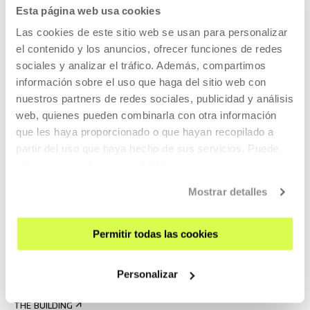
VISIT US
Esta página web usa cookies
CONTACT AND OPENING TIMES
Las cookies de este sitio web se usan para personalizar
el contenido y los anuncios, ofrecer funciones de redes
GETTING HERE
sociales y analizar el tráfico. Además, compartimos
GUIDED TOURS
información sobre el uso que haga del sitio web con
ACCOMMODATION
nuestros partners de redes sociales, publicidad y análisis
ACCESSIBILITY
web, quienes pueden combinarla con otra información
que les haya proporcionado o que hayan recopilado a
RULES
partir del uso que haya hecho de sus servicios. Puede
BUILDING MAP
obtener más información
AQUÍ
PRESS
Mostrar detalles
RENTAL OF SPACES
SEND US YOUR PROPOSAL
Permitir todas las cookies
ABOUT US
Personalizar
GET TO KNOW US
THE BUILDING