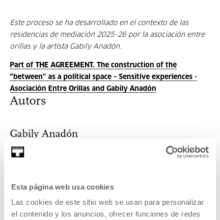
Este proceso se ha desarrollado en el contexto de las
residencias de mediación 2025-26 por la asociación entre
orillas y la artista Gabily Anadón.
Part of THE AGREEMENT. The construction of the
“between” as a political space – Sensitive experiences -
Asociación Entre Orillas and Gabily Anadón
Autors
Gabily Anadón
Through her project “El Acuerdo” (The Agreement), artist
Gabily Anadón investigates different way...
Esta página web usa cookies
MORE INFORMATION
Las cookies de este sitio web se usan para personalizar
el contenido y los anuncios, ofrecer funciones de redes