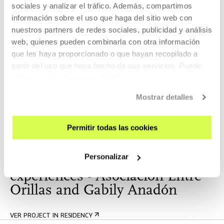
sociales y analizar el tráfico. Además, compartimos
Asociación Entre Orillas
información sobre el uso que haga del sitio web con
nuestros partners de redes sociales, publicidad y análisis
The Association was founded with the firm conviction that
web, quienes pueden combinarla con otra información
ART is a transformative tool capable of...
que les haya proporcionado o que hayan recopilado a
partir del uso que haya hecho de sus servicios. Puede
MORE INFORMATION
obtener más información
AQUÍ
Mostrar detalles
Part of Project in residency:
Permitir todas las cookies
THE AGREEMENT. The
construction of the “between”
Personalizar
as a political space – Sensitive
experiences - Asociación Entre
Orillas and Gabily Anadón
VER PROJECT IN RESIDENCY