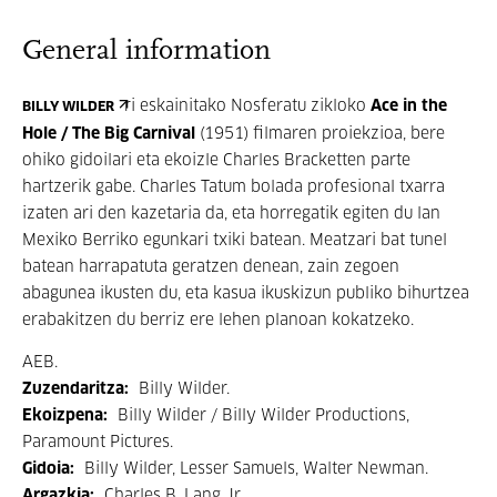
General information
ri eskainitako Nosferatu zikloko
Ace in the
BILLY WILDER
Hole / The Big Carnival
(1951) filmaren proiekzioa, bere
ohiko gidoilari eta ekoizle Charles Bracketten parte
hartzerik gabe. Charles Tatum bolada profesional txarra
izaten ari den kazetaria da, eta horregatik egiten du lan
Mexiko Berriko egunkari txiki batean. Meatzari bat tunel
batean harrapatuta geratzen denean, zain zegoen
abagunea ikusten du, eta kasua ikuskizun publiko bihurtzea
erabakitzen du berriz ere lehen planoan kokatzeko.
AEB.
Zuzendaritza:
Billy Wilder.
Ekoizpena:
Billy Wilder / Billy Wilder Productions,
Paramount Pictures.
Gidoia:
Billy Wilder, Lesser Samuels, Walter Newman.
Argazkia:
Charles B. Lang Jr.