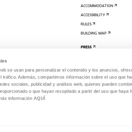
ACCOMMODATION
ACCESSIBILITY
RULES
BUILDING MAP
PRESS
ies
web se usan para personalizar el contenido y los anuncios, ofrec
el tráfico. Además, compartimos información sobre el uso que ha
edes sociales, publicidad y análisis web, quienes pueden combin
proporcionado o que hayan recopilado a partir del uso que haya
 más información
AQUÍ
LEGAL NOTICE
COOKIES POLICY
 CULTURE, DONOSTIA /
INTERNAL INFORMATION SYSTEM