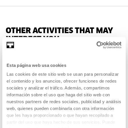
OTHER ACTIVITIES THAT MAY
INTEREST YOU
Open Enrollments
Esta página web usa cookies
Las cookies de este sitio web se usan para personalizar
THOUGHT
el contenido y los anuncios, ofrecer funciones de redes
16 SEP 2026 | 18:00
sociales y analizar el tráfico. Además, compartimos
Utopias, dystopias, Atopias and other -
información sobre el uso que haga del sitio web con
topias for imagining the world
nuestros partners de redes sociales, publicidad y análisis
web, quienes pueden combinarla con otra información
EU
que les haya proporcionado o que hayan recopilado a
partir del uso que haya hecho de sus servicios. Puede
Discussion on the critical power of dystopian narratives.