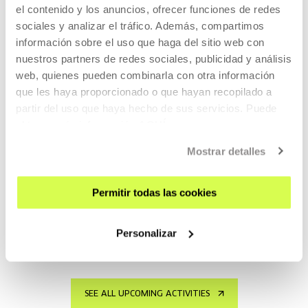
el contenido y los anuncios, ofrecer funciones de redes
READ MORE
sociales y analizar el tráfico. Además, compartimos
información sobre el uso que haga del sitio web con
nuestros partners de redes sociales, publicidad y análisis
Free entrance
web, quienes pueden combinarla con otra información
que les haya proporcionado o que hayan recopilado a
partir del uso que haya hecho de sus servicios. Puede
OTHER SUBJECTS
obtener más información
AQUÍ
19 SEP 2026 | 11:00
Mostrar detalles
Arbaso eguna
EU, ES
Permitir todas las cookies
Collaborative role-playing game.
Personalizar
READ MORE
SEE ALL UPCOMING ACTIVITIES