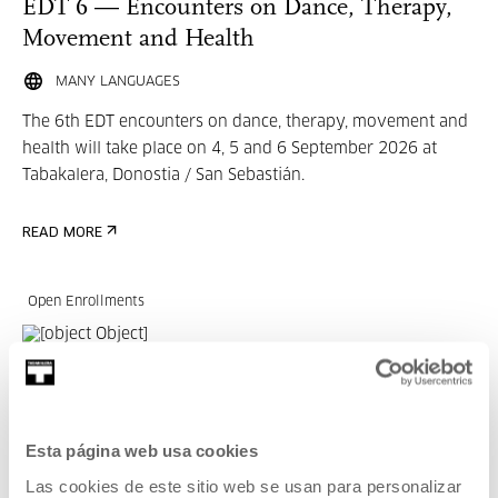
EDT 6 — Encounters on Dance, Therapy,
Movement and Health
MANY LANGUAGES
The 6th EDT encounters on dance, therapy, movement and
health will take place on 4, 5 and 6 September 2026 at
Tabakalera, Donostia / San Sebastián.
READ MORE
Open Enrollments
OTHER SUBJECTS
11 SEP 2026 | 9:30
Bibliotecas, espacios para la interacción
Esta página web usa cookies
Las cookies de este sitio web se usan para personalizar
EU, ES