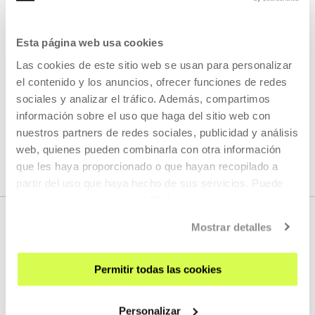
Gure berbena 2026
Esta página web usa cookies
Las cookies de este sitio web se usan para personalizar
READ MORE
el contenido y los anuncios, ofrecer funciones de redes
sociales y analizar el tráfico. Además, compartimos
información sobre el uso que haga del sitio web con
SEE ALL ARTISTS AND CREATORS
nuestros partners de redes sociales, publicidad y análisis
web, quienes pueden combinarla con otra información
que les haya proporcionado o que hayan recopilado a
partir del uso que haya hecho de sus servicios. Puede
obtener más información
AQUÍ
Mostrar detalles
Permitir todas las cookies
Personalizar