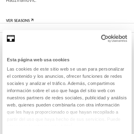
Hadzihalilovic.
VER SEASONS
Esta página web usa cookies
Las cookies de este sitio web se usan para personalizar
el contenido y los anuncios, ofrecer funciones de redes
sociales y analizar el tráfico. Además, compartimos
SIGN UP FOR THE NEWSLETTER
información sobre el uso que haga del sitio web con
nuestros partners de redes sociales, publicidad y análisis
UPCOMING EVENTS
web, quienes pueden combinarla con otra información
que les haya proporcionado o que hayan recopilado a
VISIT US
partir del uso que haya hecho de sus servicios. Puede
CONTACT AND OPENING TIMES
obtener más información
AQUÍ
GETTING HERE