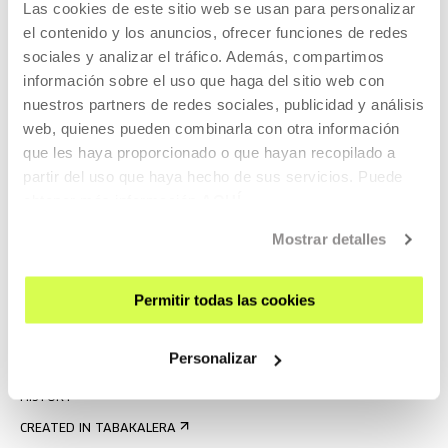
Las cookies de este sitio web se usan para personalizar
GUIDED TOURS
el contenido y los anuncios, ofrecer funciones de redes
sociales y analizar el tráfico. Además, compartimos
ACCOMMODATION
información sobre el uso que haga del sitio web con
ACCESSIBILITY
nuestros partners de redes sociales, publicidad y análisis
RULES
web, quienes pueden combinarla con otra información
BUILDING MAP
que les haya proporcionado o que hayan recopilado a
partir del uso que haya hecho de sus servicios. Puede
PRESS
obtener más información
AQUÍ
RENTAL OF SPACES
Mostrar detalles
SEND US YOUR PROPOSAL
Permitir todas las cookies
ABOUT US
GET TO KNOW US
Personalizar
THE BUILDING
HISTORY
CREATED IN TABAKALERA