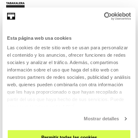
Esta página web usa cookies
SIGN UP FOR THE NEWSLETTER
Las cookies de este sitio web se usan para personalizar
el contenido y los anuncios, ofrecer funciones de redes
UPCOMING EVENTS
sociales y analizar el tráfico. Además, compartimos
información sobre el uso que haga del sitio web con
VISIT US
nuestros partners de redes sociales, publicidad y análisis
CONTACT AND OPENING TIMES
web, quienes pueden combinarla con otra información
GETTING HERE
que les haya proporcionado o que hayan recopilado a
GUIDED TOURS
partir del uso que haya hecho de sus servicios. Puede
obtener más información
AQUÍ
ACCOMMODATION
ACCESSIBILITY
Mostrar detalles
RULES
BUILDING MAP
Permitir todas las cookies