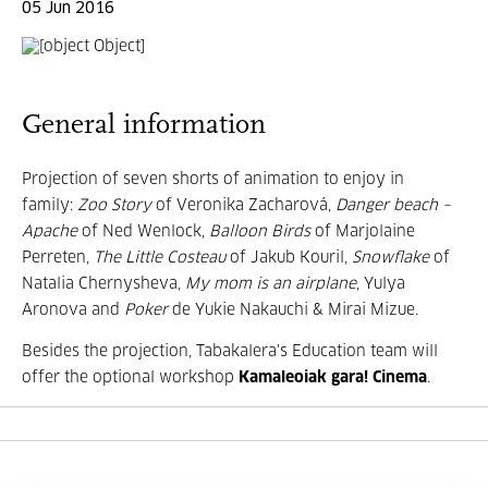
05 Jun 2016
General information
Projection of seven shorts of animation to enjoy in
family:
Zoo Story
of Veronika Zacharová,
Danger beach –
Apache
of Ned Wenlock,
Balloon Birds
of Marjolaine
Perreten,
The Little Costeau
of Jakub Kouril,
Snowflake
of
Natalia Chernysheva,
My mom is an airplane
, Yulya
Aronova and
Poker
de Yukie Nakauchi & Mirai Mizue.
Besides the projection, Tabakalera's Education team will
offer the optional workshop
Kamaleoiak gara! Cinema
.