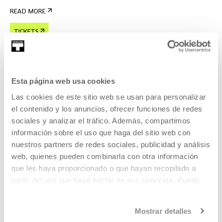
READ MORE
TICKETS
Open Enrollments
Esta página web usa cookies
Las cookies de este sitio web se usan para personalizar
EDUCATION
el contenido y los anuncios, ofrecer funciones de redes
15 SEP 2026 | 11:00
sociales y analizar el tráfico. Además, compartimos
Txiri-txiri
información sobre el uso que haga del sitio web con
nuestros partners de redes sociales, publicidad y análisis
EU
web, quienes pueden combinarla con otra información
que les haya proporcionado o que hayan recopilado a
Space to experiment together.
partir del uso que haya hecho de sus servicios. Puede
obtener más información
AQUÍ
READ MORE
Mostrar detalles
TICKETS