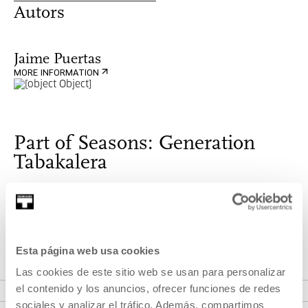
Autors
Jaime Puertas
MORE INFORMATION
Part of Seasons: Generation
Tabakalera
After ten years we are able to see the films that have come
out of here and discover a new generation: the Tabakalera
generation.
Esta página web usa cookies
Las cookies de este sitio web se usan para personalizar
VER SEASONS
el contenido y los anuncios, ofrecer funciones de redes
sociales y analizar el tráfico. Además, compartimos