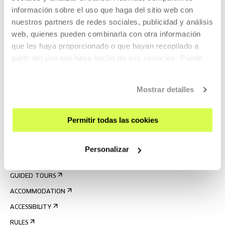
información sobre el uso que haga del sitio web con
nuestros partners de redes sociales, publicidad y análisis
web, quienes pueden combinarla con otra información
que les haya proporcionado o que hayan recopilado a
partir del uso que haya hecho de sus servicios. Puede
obtener más información
AQUÍ
Mostrar detalles
SIGN UP FOR THE NEWSLETTER
UPCOMING EVENTS
Permitir todas las cookies
VISIT US
CONTACT AND OPENING TIMES
Personalizar
GETTING HERE
GUIDED TOURS
ACCOMMODATION
ACCESSIBILITY
RULES