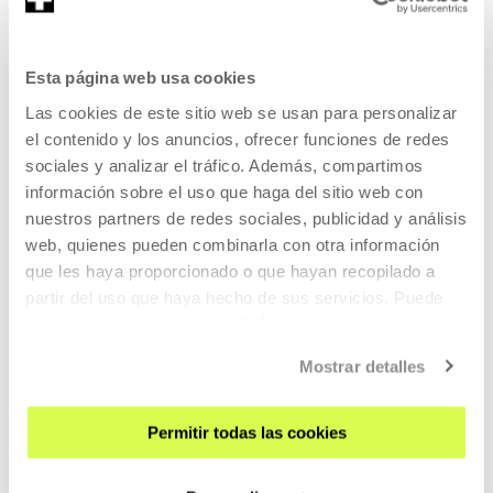
SIGN UP FOR THE NEWSLETTER
Esta página web usa cookies
UPCOMING EVENTS
Las cookies de este sitio web se usan para personalizar
VISIT US
el contenido y los anuncios, ofrecer funciones de redes
sociales y analizar el tráfico. Además, compartimos
CONTACT AND OPENING TIMES
información sobre el uso que haga del sitio web con
GETTING HERE
nuestros partners de redes sociales, publicidad y análisis
GUIDED TOURS
web, quienes pueden combinarla con otra información
ACCOMMODATION
que les haya proporcionado o que hayan recopilado a
partir del uso que haya hecho de sus servicios. Puede
ACCESSIBILITY
obtener más información
AQUÍ
RULES
Mostrar detalles
BUILDING MAP
PRESS
Permitir todas las cookies
RENTAL OF SPACES
SEND US YOUR PROPOSAL