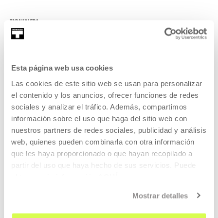
Esta página web usa cookies
Las cookies de este sitio web se usan para personalizar
SIGN UP FOR THE NEWSLETTER
el contenido y los anuncios, ofrecer funciones de redes
UPCOMING EVENTS
sociales y analizar el tráfico. Además, compartimos
información sobre el uso que haga del sitio web con
VISIT US
nuestros partners de redes sociales, publicidad y análisis
CONTACT AND OPENING TIMES
web, quienes pueden combinarla con otra información
que les haya proporcionado o que hayan recopilado a
GETTING HERE
partir del uso que haya hecho de sus servicios. Puede
GUIDED TOURS
obtener más información
AQUÍ
ACCOMMODATION
Mostrar detalles
ACCESSIBILITY
RULES