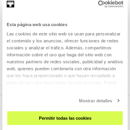
Esta página web usa cookies
Gure berbena 2026
Las cookies de este sitio web se usan para personalizar
el contenido y los anuncios, ofrecer funciones de redes
READ MORE
sociales y analizar el tráfico. Además, compartimos
información sobre el uso que haga del sitio web con
nuestros partners de redes sociales, publicidad y análisis
SEE ALL ARTISTS AND CREATORS
web, quienes pueden combinarla con otra información
que les haya proporcionado o que hayan recopilado a
partir del uso que haya hecho de sus servicios. Puede
obtener más información
AQUÍ
Mostrar detalles
Permitir todas las cookies