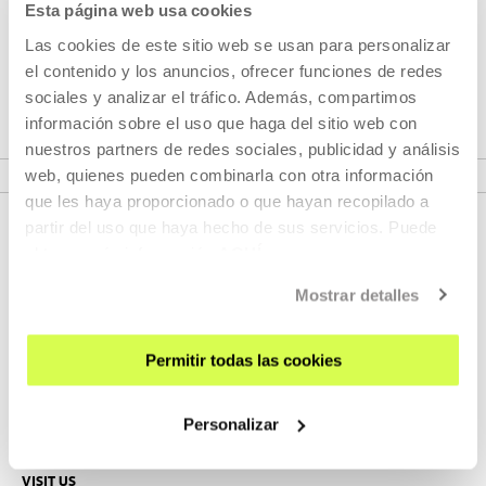
Esta página web usa cookies
Ander Pérez de Arenaza
Las cookies de este sitio web se usan para personalizar
el contenido y los anuncios, ofrecer funciones de redes
Born in San Sebastian, after studying graphic design he
sociales y analizar el tráfico. Además, compartimos
moved to Barcelona to train in editing an...
información sobre el uso que haga del sitio web con
nuestros partners de redes sociales, publicidad y análisis
MORE INFORMATION
web, quienes pueden combinarla con otra información
que les haya proporcionado o que hayan recopilado a
partir del uso que haya hecho de sus servicios. Puede
obtener más información
AQUÍ
Mostrar detalles
Permitir todas las cookies
SIGN UP FOR THE NEWSLETTER
Personalizar
UPCOMING EVENTS
VISIT US