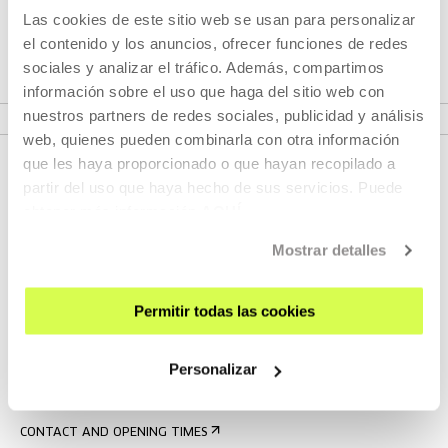
Las cookies de este sitio web se usan para personalizar
Kameleoiak gara! Art workshop. Standing
el contenido y los anuncios, ofrecer funciones de redes
Here Wondering Which Way to Go
sociales y analizar el tráfico. Además, compartimos
información sobre el uso que haga del sitio web con
MORE INFORMATION
nuestros partners de redes sociales, publicidad y análisis
web, quienes pueden combinarla con otra información
que les haya proporcionado o que hayan recopilado a
partir del uso que haya hecho de sus servicios. Puede
obtener más información
AQUÍ
Mostrar detalles
Permitir todas las cookies
SIGN UP FOR THE NEWSLETTER
UPCOMING EVENTS
Personalizar
VISIT US
CONTACT AND OPENING TIMES