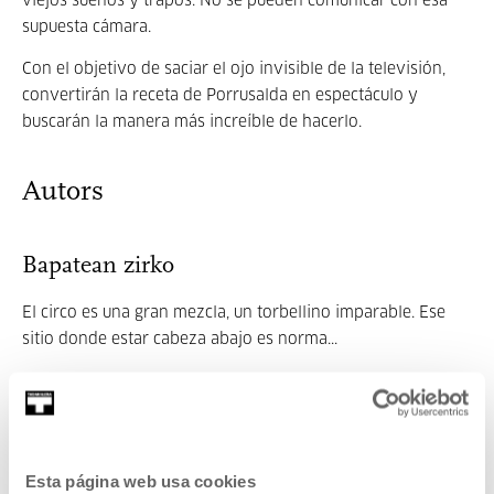
viejos sueños y trapos. No se pueden comunicar con esa
supuesta cámara.
Con el objetivo de saciar el ojo invisible de la televisión,
convertirán la receta de Porrusalda en espectáculo y
buscarán la manera más increíble de hacerlo.
Autors
Bapatean zirko
El circo es una gran mezcla, un torbellino imparable. Ese
sitio donde estar cabeza abajo es norma...
MORE INFORMATION
Related content
UPCOMING EVENTS
Esta página web usa cookies