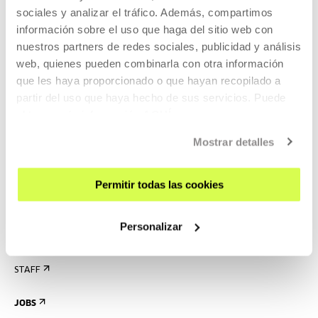
ACCESSIBILITY
sociales y analizar el tráfico. Además, compartimos
información sobre el uso que haga del sitio web con
RULES
nuestros partners de redes sociales, publicidad y análisis
BUILDING MAP
web, quienes pueden combinarla con otra información
que les haya proporcionado o que hayan recopilado a
PRESS
partir del uso que haya hecho de sus servicios. Puede
RENTAL OF SPACES
obtener más información
AQUÍ
SEND US YOUR PROPOSAL
Mostrar detalles
ABOUT US
GET TO KNOW US
Permitir todas las cookies
THE BUILDING
Personalizar
HISTORY
CREATED IN TABAKALERA
STAFF
JOBS