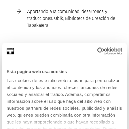
Aportando a la comunidad: desarrollos y
traducciones. Ubik, Biblioteca de Creación de
Tabakalera.
18:00 Questions & Discussion
Esta página web usa cookies
November 20th, Friday - Doing
Las cookies de este sitio web se usan para personalizar
el contenido y los anuncios, ofrecer funciones de redes
09:30 Choose a
Estamos pensando en
sociales y analizar el tráfico. Además, compartimos
workshop (each
pasarnos a Koha. ¿Qué
información sobre el uso que haga del sitio web con
participant have
necesitamos saber? ¿qué es lo
nuestros partners de redes sociales, publicidad y análisis
to choose one of
que NO tenemos que hacer?
web, quienes pueden combinarla con otra información
the workshops):
Cristina Gareta, SCANBIT
que les haya proporcionado o que hayan recopilado a
servicios documentales.
partir del uso que haya hecho de sus servicios. Puede