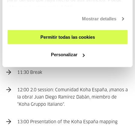
obtener más información
AQUÍ
Koha: plan de desarrollo, que
Mostrar detalles
mejoras podemos esperar en
las nuevas versiones? Hugo
Agud, OREX Digital.
Permitir todas las cookies
Personalizar
11:00 Set the workshop in motion
11:30 Break
12:00 2.0 session: Comunidad Koha España, ¡manos a
la obra! Juan Diego Ramírez Dabán, miembro de
"Koha Gruppo Italiano".
13:00 Presentation of the Koha España mapping