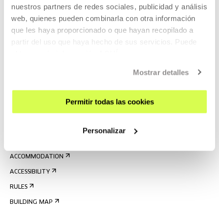
nuestros partners de redes sociales, publicidad y análisis
web, quienes pueden combinarla con otra información
que les haya proporcionado o que hayan recopilado a
partir del uso que haya hecho de sus servicios. Puede
obtener más información
AQUÍ
SIGN UP FOR THE NEWSLETTER
Mostrar detalles
UPCOMING EVENTS
VISIT US
Permitir todas las cookies
CONTACT AND OPENING TIMES
GETTING HERE
Personalizar
GUIDED TOURS
ACCOMMODATION
ACCESSIBILITY
RULES
BUILDING MAP