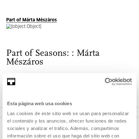
Part of Márta Mészáros
Part of Seasons: : Márta
Mészáros
Márta Mészáros was the first female director to win the
Golden Bear at the Berlinale in 1975 for her film
Adoption
.
Esta página web usa cookies
VER SEASONS:
Las cookies de este sitio web se usan para personalizar
el contenido y los anuncios, ofrecer funciones de redes
sociales y analizar el tráfico. Además, compartimos
información sobre el uso que haga del sitio web con