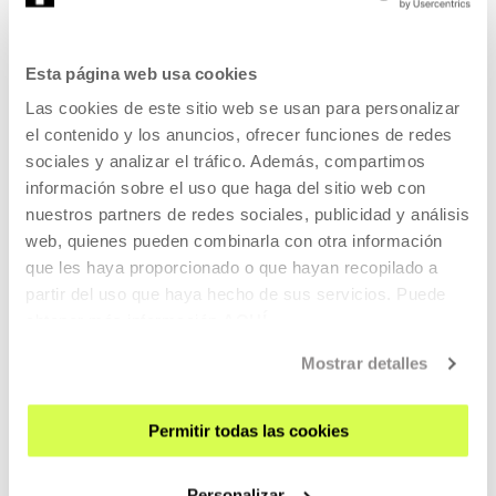
Cosas que no lo son, hojas secas finales, cayendo en lentas
espirales.
Esta página web usa cookies
Pompas de jabón.
Las cookies de este sitio web se usan para personalizar
el contenido y los anuncios, ofrecer funciones de redes
sociales y analizar el tráfico. Además, compartimos
Y ni siquiera sientes pena.
información sobre el uso que haga del sitio web con
Sino la pena de no sentir dolor.
nuestros partners de redes sociales, publicidad y análisis
web, quienes pueden combinarla con otra información
Y sin embargo , debe estar la Arcadia en flor.
que les haya proporcionado o que hayan recopilado a
Debe estar la Arcadia en flor.
partir del uso que haya hecho de sus servicios. Puede
obtener más información
AQUÍ
Tras de las puertas de bronce del tiempo
Mostrar detalles
debe estar la Arcadia en Flor. ..
Pero dónde.
Permitir todas las cookies
Personalizar