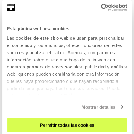
Irún, 1983.
Esta página web usa cookies
Las cookies de este sitio web se usan para personalizar
Se educa en Danza Clásica entre el País Vasco y Madrid....
el contenido y los anuncios, ofrecer funciones de redes
MORE INFORMATION
sociales y analizar el tráfico. Además, compartimos
Guests
información sobre el uso que haga del sitio web con
nuestros partners de redes sociales, publicidad y análisis
web, quienes pueden combinarla con otra información
Oihana Altube Lorea
que les haya proporcionado o que hayan recopilado a
partir del uso que haya hecho de sus servicios. Puede
obtener más información
AQUÍ
Mostrar detalles
Permitir todas las cookies
Irún, 1983.