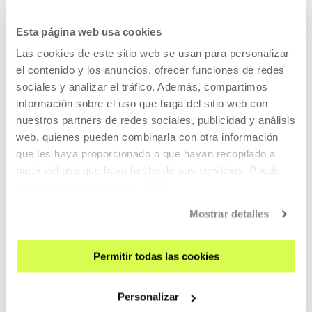
UPCOMING EVENTS
Esta página web usa cookies
VISIT US
Las cookies de este sitio web se usan para personalizar
el contenido y los anuncios, ofrecer funciones de redes
CONTACT AND OPENING TIMES
sociales y analizar el tráfico. Además, compartimos
GETTING HERE
información sobre el uso que haga del sitio web con
GUIDED TOURS
nuestros partners de redes sociales, publicidad y análisis
ACCOMMODATION
web, quienes pueden combinarla con otra información
que les haya proporcionado o que hayan recopilado a
ACCESSIBILITY
partir del uso que haya hecho de sus servicios. Puede
RULES
obtener más información
AQUÍ
BUILDING MAP
Mostrar detalles
PRESS
RENTAL OF SPACES
Permitir todas las cookies
SEND US YOUR PROPOSAL
Personalizar
ABOUT US