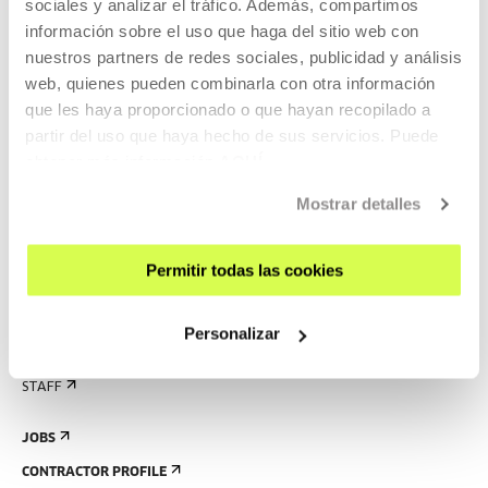
sociales y analizar el tráfico. Además, compartimos
RULES
información sobre el uso que haga del sitio web con
BUILDING MAP
nuestros partners de redes sociales, publicidad y análisis
web, quienes pueden combinarla con otra información
PRESS
que les haya proporcionado o que hayan recopilado a
partir del uso que haya hecho de sus servicios. Puede
RENTAL OF SPACES
obtener más información
AQUÍ
SEND US YOUR PROPOSAL
Mostrar detalles
ABOUT US
GET TO KNOW US
Permitir todas las cookies
THE BUILDING
HISTORY
Personalizar
CREATED IN TABAKALERA
STAFF
JOBS
CONTRACTOR PROFILE