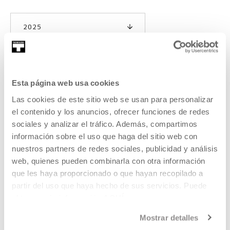
2025
Esta página web usa cookies
TALLER DE DANZA EN
Las cookies de este sitio web se usan para personalizar
FAMILIA. Red Atalak. Dantzaz
el contenido y los anuncios, ofrecer funciones de redes
sociales y analizar el tráfico. Además, compartimos
elkartea.
información sobre el uso que haga del sitio web con
nuestros partners de redes sociales, publicidad y análisis
READ MORE
web, quienes pueden combinarla con otra información
que les haya proporcionado o que hayan recopilado a
partir del uso que haya hecho de sus servicios. Puede
SEE ALL ARTISTS AND CREATORS
obtener más información
AQUÍ
Mostrar detalles