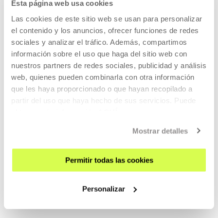
Esta página web usa cookies
CONTACT AND OPENING TIMES
Las cookies de este sitio web se usan para personalizar
GETTING HERE
el contenido y los anuncios, ofrecer funciones de redes
sociales y analizar el tráfico. Además, compartimos
GUIDED TOURS
información sobre el uso que haga del sitio web con
ACCOMMODATION
nuestros partners de redes sociales, publicidad y análisis
ACCESSIBILITY
web, quienes pueden combinarla con otra información
RULES
que les haya proporcionado o que hayan recopilado a
partir del uso que haya hecho de sus servicios. Puede
BUILDING MAP
obtener más información
AQUÍ
PRESS
Mostrar detalles
RENTAL OF SPACES
SEND US YOUR PROPOSAL
Permitir todas las cookies
ABOUT US
Personalizar
GET TO KNOW US
THE BUILDING