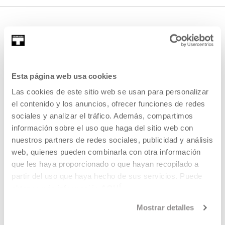
Esta página web usa cookies
Las cookies de este sitio web se usan para personalizar
SIGN UP FOR THE NEWSLETTER
el contenido y los anuncios, ofrecer funciones de redes
sociales y analizar el tráfico. Además, compartimos
UPCOMING EVENTS
información sobre el uso que haga del sitio web con
nuestros partners de redes sociales, publicidad y análisis
VISIT US
web, quienes pueden combinarla con otra información
CONTACT AND OPENING TIMES
que les haya proporcionado o que hayan recopilado a
GETTING HERE
partir del uso que haya hecho de sus servicios. Puede
obtener más información
AQUÍ
GUIDED TOURS
ACCOMMODATION
Mostrar detalles
ACCESSIBILITY