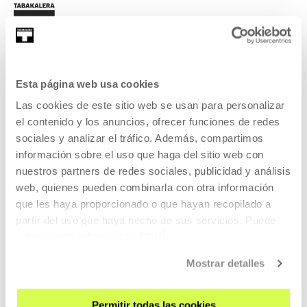
Esta página web usa cookies
SIGN UP FOR THE NEWSLETTER
Las cookies de este sitio web se usan para personalizar
el contenido y los anuncios, ofrecer funciones de redes
UPCOMING EVENTS
sociales y analizar el tráfico. Además, compartimos
VISIT US
información sobre el uso que haga del sitio web con
nuestros partners de redes sociales, publicidad y análisis
CONTACT AND OPENING TIMES
web, quienes pueden combinarla con otra información
GETTING HERE
que les haya proporcionado o que hayan recopilado a
GUIDED TOURS
partir del uso que haya hecho de sus servicios. Puede
obtener más información
AQUÍ
ACCOMMODATION
ACCESSIBILITY
Mostrar detalles
RULES
BUILDING MAP
Permitir todas las cookies