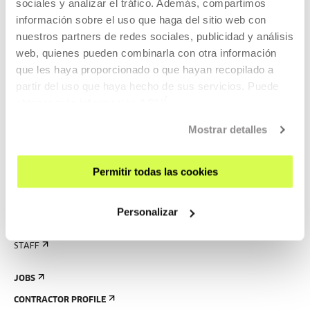
sociales y analizar el tráfico. Además, compartimos
RULES
información sobre el uso que haga del sitio web con
BUILDING MAP
nuestros partners de redes sociales, publicidad y análisis
web, quienes pueden combinarla con otra información
PRESS
que les haya proporcionado o que hayan recopilado a
partir del uso que haya hecho de sus servicios. Puede
RENTAL OF SPACES
obtener más información
AQUÍ
SEND US YOUR PROPOSAL
Mostrar detalles
ABOUT US
GET TO KNOW US
Permitir todas las cookies
THE BUILDING
HISTORY
Personalizar
CREATED IN TABAKALERA
STAFF
JOBS
CONTRACTOR PROFILE