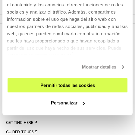
el contenido y los anuncios, ofrecer funciones de redes
sociales y analizar el tráfico. Además, compartimos
MORE INFORMATION
información sobre el uso que haga del sitio web con
nuestros partners de redes sociales, publicidad y análisis
web, quienes pueden combinarla con otra información
que les haya proporcionado o que hayan recopilado a
partir del uso que haya hecho de sus servicios. Puede
obtener más información
AQUÍ
Mostrar detalles
SIGN UP FOR THE NEWSLETTER
Permitir todas las cookies
UPCOMING EVENTS
Personalizar
VISIT US
CONTACT AND OPENING TIMES
GETTING HERE
GUIDED TOURS