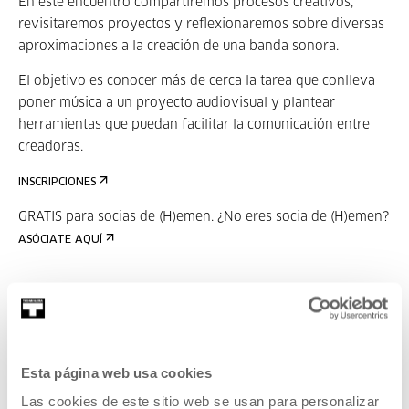
En este encuentro compartiremos procesos creativos,
revisitaremos proyectos y reflexionaremos sobre diversas
aproximaciones a la creación de una banda sonora.
El objetivo es conocer más de cerca la tarea que conlleva
poner música a un proyecto audiovisual y plantear
herramientas que puedan facilitar la comunicación entre
creadoras.
INSCRIPCIONES
GRATIS para socias de (H)emen.
¿No eres socia de (H)emen?
ASÓCIATE AQUÍ
Related content
AUTHORS
Esta página web usa cookies
Las cookies de este sitio web se usan para personalizar
Aranzazu Calleja