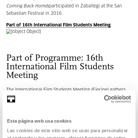
Coming Back Home
)participated in Zabaltegi at the San
Sebastian Festival in 2016.
Part of 16th International Film Students Meeting
Part of Programme: 16th
International Film Students
Meeting
The International Film Students Meeting (Eiecine) gathers
students from film schools all over the world to attend
screenings of their previously selected short films,
discussions and master classes given by industry
professionals.
Esta página web usa cookies
Las cookies de este sitio web se usan para personalizar
el contenido y los anuncios, ofrecer funciones de redes