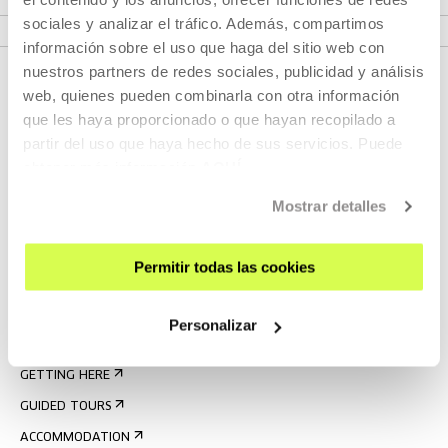
VER PROGRAMME
sociales y analizar el tráfico. Además, compartimos
información sobre el uso que haga del sitio web con
nuestros partners de redes sociales, publicidad y análisis
web, quienes pueden combinarla con otra información
que les haya proporcionado o que hayan recopilado a
partir del uso que haya hecho de sus servicios. Puede
obtener más información
AQUÍ
Mostrar detalles
SIGN UP FOR THE NEWSLETTER
Permitir todas las cookies
UPCOMING EVENTS
VISIT US
Personalizar
CONTACT AND OPENING TIMES
GETTING HERE
GUIDED TOURS
ACCOMMODATION