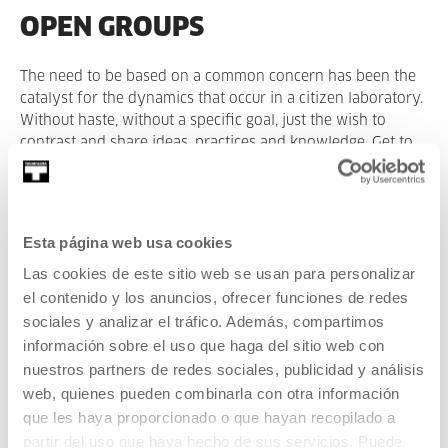
OPEN GROUPS
The need to be based on a common concern has been the
catalyst for the dynamics that occur in a citizen laboratory.
Without haste, without a specific goal, just the wish to
contrast and share ideas, practices and knowledge. Get to
know our Open Groups.
CURRENT
PAST
Esta página web usa cookies
Las cookies de este sitio web se usan para personalizar
el contenido y los anuncios, ofrecer funciones de redes
sociales y analizar el tráfico. Además, compartimos
OTHER SUBJECTS
información sobre el uso que haga del sitio web con
nuestros partners de redes sociales, publicidad y análisis
Astronomía ciudadana
web, quienes pueden combinarla con otra información
que les haya proporcionado o que hayan recopilado a
READ MORE
partir del uso que haya hecho de sus servicios. Puede