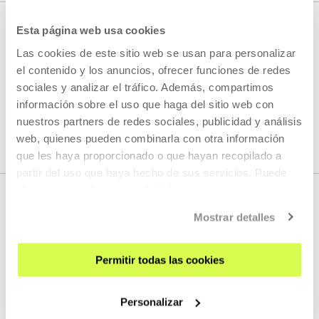
Esta página web usa cookies
CONTACT
Las cookies de este sitio web se usan para personalizar
Press
el contenido y los anuncios, ofrecer funciones de redes
sociales y analizar el tráfico. Además, compartimos
información sobre el uso que haga del sitio web con
E.
prentsa@tabakalera.eus
nuestros partners de redes sociales, publicidad y análisis
T.
+34 943 011 311
/
+34 688 743 500
web, quienes pueden combinarla con otra información
que les haya proporcionado o que hayan recopilado a
partir del uso que haya hecho de sus servicios. Puede
obtener más información
AQUÍ
Mostrar detalles
Permitir todas las cookies
Personalizar
SIGN UP FOR THE NEWSLETTER