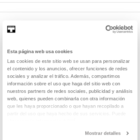
Esta página web usa cookies
Las cookies de este sitio web se usan para personalizar
el contenido y los anuncios, ofrecer funciones de redes
SIGN UP FOR THE NEWSLETTER
sociales y analizar el tráfico. Además, compartimos
UPCOMING EVENTS
información sobre el uso que haga del sitio web con
nuestros partners de redes sociales, publicidad y análisis
VISIT US
web, quienes pueden combinarla con otra información
que les haya proporcionado o que hayan recopilado a
CONTACT AND OPENING TIMES
partir del uso que haya hecho de sus servicios. Puede
GETTING HERE
obtener más información
AQUÍ
GUIDED TOURS
Mostrar detalles
ACCOMMODATION