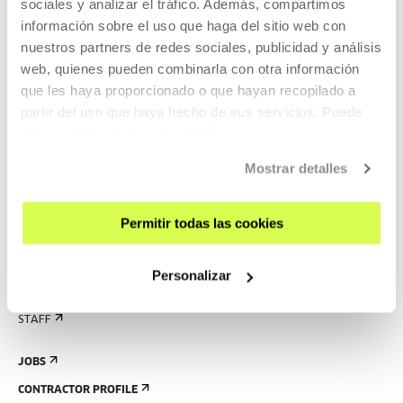
sociales y analizar el tráfico. Además, compartimos
RULES
información sobre el uso que haga del sitio web con
BUILDING MAP
nuestros partners de redes sociales, publicidad y análisis
web, quienes pueden combinarla con otra información
PRESS
que les haya proporcionado o que hayan recopilado a
partir del uso que haya hecho de sus servicios. Puede
RENTAL OF SPACES
obtener más información
AQUÍ
SEND US YOUR PROPOSAL
Mostrar detalles
ABOUT US
GET TO KNOW US
Permitir todas las cookies
THE BUILDING
HISTORY
Personalizar
CREATED IN TABAKALERA
STAFF
JOBS
CONTRACTOR PROFILE