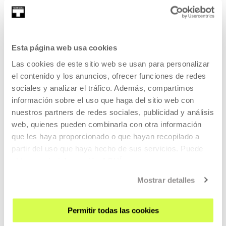
SIGN UP FOR THE NEWSLETTER
Esta página web usa cookies
UPCOMING EVENTS
Las cookies de este sitio web se usan para personalizar
el contenido y los anuncios, ofrecer funciones de redes
VISIT US
sociales y analizar el tráfico. Además, compartimos
información sobre el uso que haga del sitio web con
CONTACT AND OPENING TIMES
nuestros partners de redes sociales, publicidad y análisis
GETTING HERE
web, quienes pueden combinarla con otra información
GUIDED TOURS
que les haya proporcionado o que hayan recopilado a
ACCOMMODATION
partir del uso que haya hecho de sus servicios. Puede
obtener más información
AQUÍ
ACCESSIBILITY
RULES
Mostrar detalles
BUILDING MAP
Permitir todas las cookies
PRESS