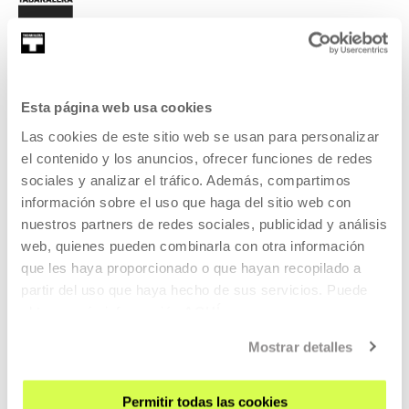
Esta página web usa cookies
SIGN UP FOR THE NEWSLETTER
Las cookies de este sitio web se usan para personalizar
UPCOMING EVENTS
el contenido y los anuncios, ofrecer funciones de redes
sociales y analizar el tráfico. Además, compartimos
VISIT US
información sobre el uso que haga del sitio web con
nuestros partners de redes sociales, publicidad y análisis
CONTACT AND OPENING TIMES
web, quienes pueden combinarla con otra información
GETTING HERE
que les haya proporcionado o que hayan recopilado a
GUIDED TOURS
partir del uso que haya hecho de sus servicios. Puede
ACCOMMODATION
obtener más información
AQUÍ
ACCESSIBILITY
Mostrar detalles
RULES
BUILDING MAP
Permitir todas las cookies