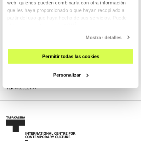
web, quienes pueden combinarla con otra información
que les haya proporcionado o que hayan recopilado a
partir del uso que haya hecho de sus servicios. Puede
obtener más información
AQUÍ
Part of Project: LaPublika
Mostrar detalles
LaPublika is an artistic research laboratory and a
programme of activities that focus on how artistic practices
Permitir todas las cookies
construct the public sphere and how the public sphere
affects art.
Personalizar
VER PROJECT