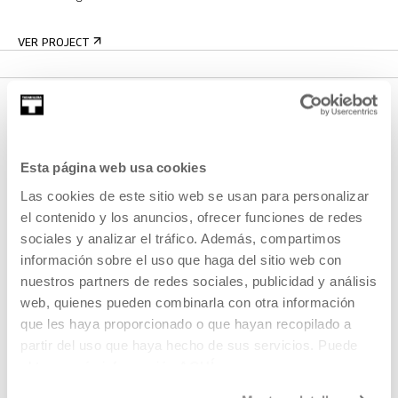
VER PROJECT
Esta página web usa cookies
Las cookies de este sitio web se usan para personalizar
el contenido y los anuncios, ofrecer funciones de redes
sociales y analizar el tráfico. Además, compartimos
SIGN UP FOR THE NEWSLETTER
información sobre el uso que haga del sitio web con
UPCOMING EVENTS
nuestros partners de redes sociales, publicidad y análisis
web, quienes pueden combinarla con otra información
VISIT US
que les haya proporcionado o que hayan recopilado a
partir del uso que haya hecho de sus servicios. Puede
CONTACT AND OPENING TIMES
obtener más información
AQUÍ
GETTING HERE