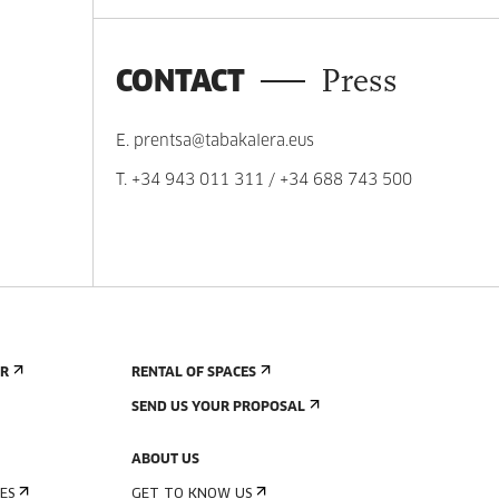
CONTACT
Press
E.
prentsa@tabakalera.eus
T.
+34 943 011 311
/
+34 688 743 500
ER
RENTAL OF SPACES
SEND US YOUR PROPOSAL
ABOUT US
ES
GET TO KNOW US